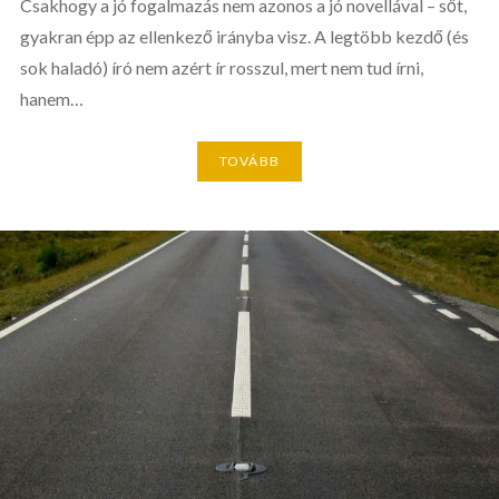
Csakhogy a jó fogalmazás nem azonos a jó novellával – sőt,
gyakran épp az ellenkező irányba visz. A legtöbb kezdő (és
sok haladó) író nem azért ír rosszul, mert nem tud írni,
hanem…
TOVÁBB