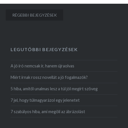
Bejegyzés
RÉGEBBI BEJEGYZÉSEK
navigáció
LEGUTÓBBI BEJEGYZÉSEK
A jó író nemcsak ír, hanem újraolvas
Miért írnak rossz novellát a jó fogalmazók?
5 hiba, amitől unalmas lesz a túl jól megírt szöveg
7 jel, hogy túlmagyarázol egy jelenetet
7 szabályos hiba, ami megöli az ábrázolást