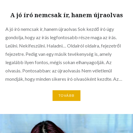
A jó író nemcsak ír, hanem újraolvas
A jó író nemcsak ír, hanem újraolvas Sok kezdő író úgy
gondolja, hogy az írás legfontosabb része maga az írás.
Leülni. Nekifeszülni. Haladni… Oldalról oldalra, fejezetről
fejezetre. Pedig van egy másik tevékenység is, amely
legalább ilyen fontos, mégis sokan elhanyagolják. Az
olvasás. Pontosabban: az újraolvasás Nem véletlenül
mondják, hogy minden sikeres író olvasóként kezdte. Az…
TOVÁBB