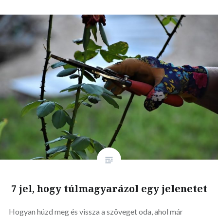
7 jel, hogy túlmagyarázol egy jelenetet
Hogyan húzd meg és vissza a szöveget oda, ahol már