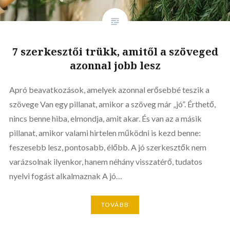
7 szerkesztői trükk, amitől a szöveged
azonnal jobb lesz
Apró beavatkozások, amelyek azonnal erősebbé teszik a
szövege Van egy pillanat, amikor a szöveg már „jó”. Érthető,
nincs benne hiba, elmondja, amit akar. És van az a másik
pillanat, amikor valami hirtelen működni is kezd benne:
feszesebb lesz, pontosabb, élőbb. A jó szerkesztők nem
varázsolnak ilyenkor, hanem néhány visszatérő, tudatos
nyelvi fogást alkalmaznak A jó…
TOVÁBB