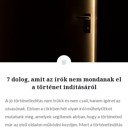
7 dolog, amit az írók nem mondanak el
a történet indításáról
A jó történetindítás nem trükk és nem csali, hanem ígéret az
olvasónak. Ebben a cikkben hét olyan írói műhelytitkot
mutatunk meg, amelyek segítenek abban, hogy a történeted
már az első oldalon működni kezdjen. Mert a történetindítás