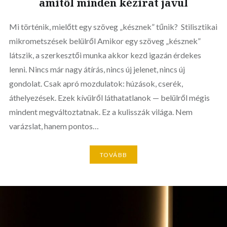
amitől minden kézirat javul
Mi történik, mielőtt egy szöveg „késznek” tűnik? Stilisztikai
mikrometszések belülről Amikor egy szöveg „késznek”
látszik, a szerkesztői munka akkor kezd igazán érdekes
lenni. Nincs már nagy átírás, nincs új jelenet, nincs új
gondolat. Csak apró mozdulatok: húzások, cserék,
áthelyezések. Ezek kívülről láthatatlanok — belülről mégis
mindent megváltoztatnak. Ez a kulisszák világa. Nem
varázslat, hanem pontos…
TOVÁBB