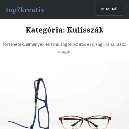
Tovább
top7kreatív
MENÜ
a
tartalomhoz
Kategória:
Kulisszák
Történetek, élmények és tanulságok az írás és újságírás kulisszái
mögül.