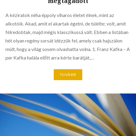
megtagadott
A kéziratok néha éppoly viharos életet élnek, mint az
alkotóik. Akad, amit el akartak égetni, de túlélte; volt, amit
félredobtak, majd mégis klasszikussá vált. Ebben a listában
hét olyan regény sorsát idézzük fel, amely csak hajszálon
múlt, hogy a világ sosem olvashatta volna. 1. Franz Kafka – A
per Kafka halála előtt arra kérte barátját,…
TOVÁBB