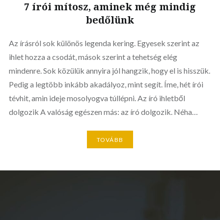
7 írói mítosz, aminek még mindig
bedőlünk
Az írásról sok különös legenda kering. Egyesek szerint az
ihlet hozza a csodát, mások szerint a tehetség elég
mindenre. Sok közülük annyira jól hangzik, hogy el is hisszük.
Pedig a legtöbb inkább akadályoz, mint segít. Íme, hét írói
tévhit, amin ideje mosolyogva túllépni. Az író ihletből
dolgozik A valóság egészen más: az író dolgozik. Néha…
TOVÁBB