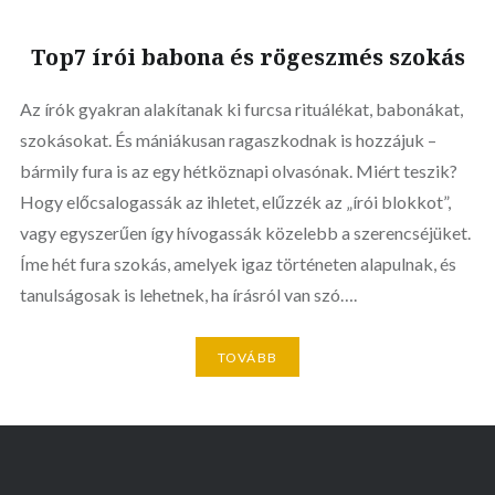
Top7 írói babona és rögeszmés szokás
Az írók gyakran alakítanak ki furcsa rituálékat, babonákat,
szokásokat. És mániákusan ragaszkodnak is hozzájuk –
bármily fura is az egy hétköznapi olvasónak. Miért teszik?
Hogy előcsalogassák az ihletet, elűzzék az „írói blokkot”,
vagy egyszerűen így hívogassák közelebb a szerencséjüket.
Íme hét fura szokás, amelyek igaz történeten alapulnak, és
tanulságosak is lehetnek, ha írásról van szó….
TOVÁBB