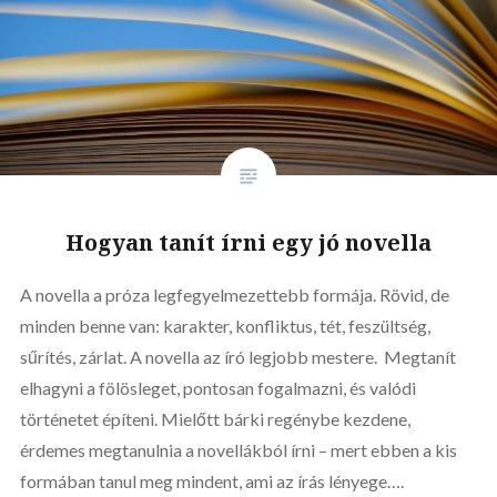
Hogyan tanít írni egy jó novella
A novella a próza legfegyelmezettebb formája. Rövid, de
minden benne van: karakter, konfliktus, tét, feszültség,
sűrítés, zárlat. A novella az író legjobb mestere. Megtanít
elhagyni a fölösleget, pontosan fogalmazni, és valódi
történetet építeni. Mielőtt bárki regénybe kezdene,
érdemes megtanulnia a novellákból írni – mert ebben a kis
formában tanul meg mindent, ami az írás lényege….