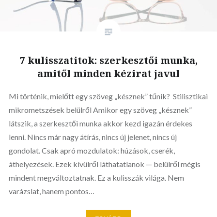
7 kulisszatitok: szerkesztői munka,
amitől minden kézirat javul
Mi történik, mielőtt egy szöveg „késznek” tűnik? Stilisztikai
mikrometszések belülről Amikor egy szöveg „késznek”
látszik, a szerkesztői munka akkor kezd igazán érdekes
lenni. Nincs már nagy átírás, nincs új jelenet, nincs új
gondolat. Csak apró mozdulatok: húzások, cserék,
áthelyezések. Ezek kívülről láthatatlanok — belülről mégis
mindent megváltoztatnak. Ez a kulisszák világa. Nem
varázslat, hanem pontos…