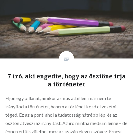
7 író, aki engedte, hogy az ösztöne írja
a történetet
Eljön egy pillanat, amikor az írás átbillen: már nem te
irányítod a történetet, hanem a történet kezd el vezetni
téged. Ez az a pont, ahol a tudatosság hátrébb lép, és az
ösztön átveszi az irányítást. Az író mintha médium lenne – de
éppen ettől születhet meg az igazán eleven szöveg. Ernest