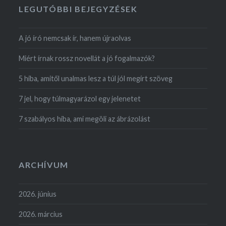
LEGUTÓBBI BEJEGYZÉSEK
A jó író nemcsak ír, hanem újraolvas
Miért írnak rossz novellát a jó fogalmazók?
5 hiba, amitől unalmas lesz a túl jól megírt szöveg
7 jel, hogy túlmagyarázol egy jelenetet
7 szabályos hiba, ami megöli az ábrázolást
ARCHÍVUM
2026. június
2026. március