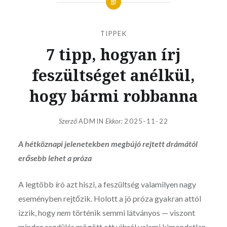
TIPPEK
7 tipp, hogyan írj
feszültséget anélkül,
hogy bármi robbanna
Szerző
ADMIN
Ekkor:
2025-11-22
A hétköznapi jelenetekben megbújó rejtett drámától
erősebb lehet a próza
A legtöbb író azt hiszi, a feszültség valamilyen nagy
eseményben rejtőzik. Holott a jó próza gyakran attól
izzik, hogy
nem
történik semmi látványos — viszont
minden rezdülés mögött ott vibrál valami kimondatlan.