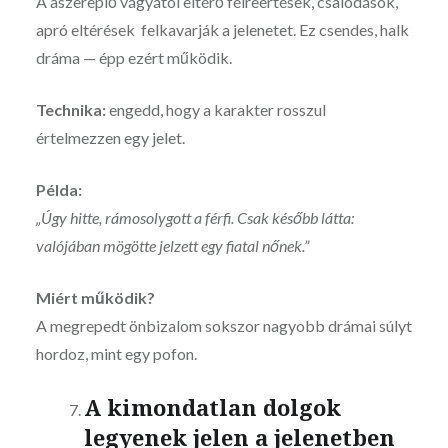
A aszereplő vágyától eltérő félreértések, csalódások,
apró eltérések felkavarják a jelenetet. Ez csendes, halk
dráma — épp ezért működik.
Technika:
engedd, hogy a karakter rosszul
értelmezzen egy jelet.
Példa:
„Úgy hitte, rámosolygott a férfi. Csak később látta:
valójában mögötte jelzett egy fiatal nőnek.”
Miért működik?
A megrepedt önbizalom sokszor nagyobb drámai súlyt
hordoz, mint egy pofon.
A kimondatlan dolgok
legyenek jelen a jelenetben