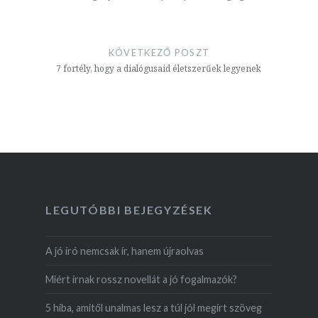
KÖVETKEZŐ POSZT
7 fortély, hogy a dialógusaid életszerűek legyenek
LEGUTÓBBI BEJEGYZÉSEK
A jó író nemcsak ír, hanem újraolvas
Miért írnak rossz novellát a jó fogalmazók?
5 hiba, amitől unalmas lesz a túl jól megírt szöveg