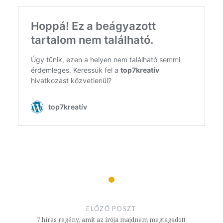
Bejegyzés
navigáció
ELŐZŐ POSZT
7 híres regény, amit az írója majdnem megtagadott