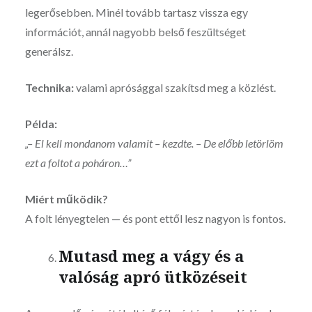
legerősebben. Minél tovább tartasz vissza egy
információt, annál nagyobb belső feszültséget
generálsz.
Technika:
valami aprósággal szakítsd meg a közlést.
Példa:
„– El kell mondanom valamit – kezdte. – De előbb letörlöm
ezt a foltot a poháron…”
Miért működik?
A folt lényegtelen — és pont ettől lesz nagyon is fontos.
Mutasd meg a vágy és a
valóság apró ütközéseit