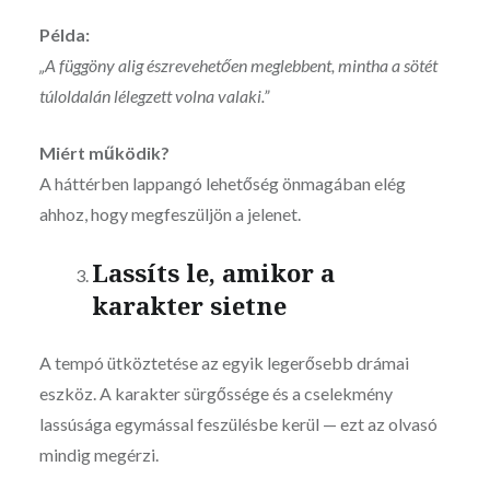
Példa:
„A függöny alig észrevehetően meglebbent, mintha a sötét
túloldalán lélegzett volna valaki.”
Miért működik?
A háttérben lappangó lehetőség önmagában elég
ahhoz, hogy megfeszüljön a jelenet.
Lassíts le, amikor a
karakter sietne
A tempó ütköztetése az egyik legerősebb drámai
eszköz. A karakter sürgőssége és a cselekmény
lassúsága egymással feszülésbe kerül — ezt az olvasó
mindig megérzi.