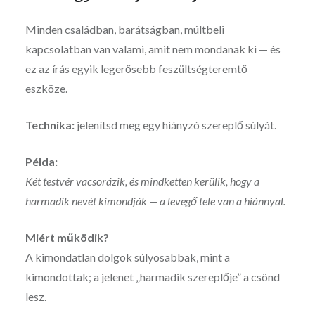
Minden családban, barátságban, múltbeli
kapcsolatban van valami, amit nem mondanak ki — és
ez az írás egyik legerősebb feszültségteremtő
eszköze.
Technika:
jelenítsd meg egy hiányzó szereplő súlyát.
Példa:
Két testvér vacsorázik, és mindketten kerülik, hogy a
harmadik nevét kimondják — a levegő tele van a hiánnyal.
Miért működik?
A kimondatlan dolgok súlyosabbak, mint a
kimondottak; a jelenet „harmadik szereplője” a csönd
lesz.