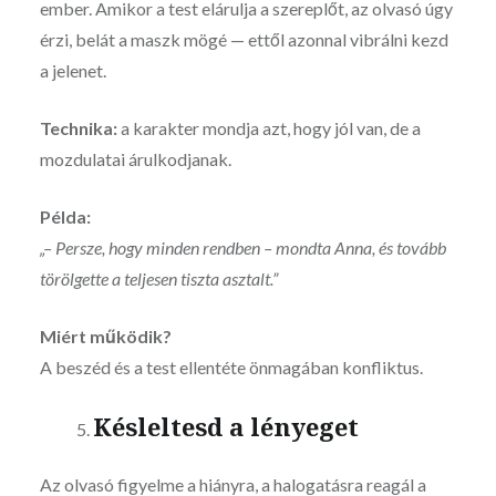
ember. Amikor a test elárulja a szereplőt, az olvasó úgy
érzi, belát a maszk mögé — ettől azonnal vibrálni kezd
a jelenet.
Technika:
a karakter mondja azt, hogy jól van, de a
mozdulatai árulkodjanak.
Példa:
„– Persze, hogy minden rendben – mondta Anna, és tovább
törölgette a teljesen tiszta asztalt.”
Miért működik?
A beszéd és a test ellentéte önmagában konfliktus.
Késleltesd a lényeget
Az olvasó figyelme a hiányra, a halogatásra reagál a