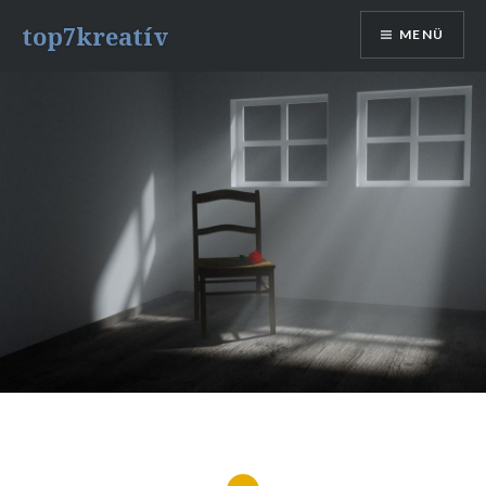
Tovább
top7kreatív
MENÜ
a
tartalomhoz