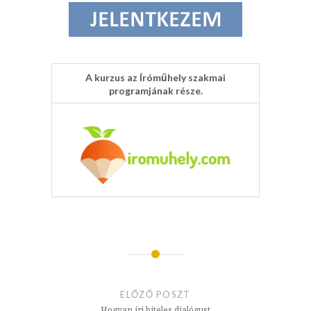
A kurzus az Íróműhely szakmai
programjának része.
Bejegyzés
navigáció
ELŐZŐ POSZT
Hogyan írj hiteles dialógust