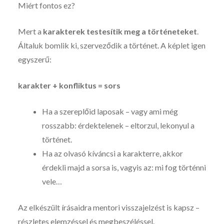
Miért fontos ez?
Mert a
karakterek testesítik meg a történeteket
.
Általuk bomlik ki, szerveződik a történet. A képlet igen
egyszerű:
karakter + konfliktus = sors
Ha a szereplőid laposak – vagy ami még
rosszabb: érdektelenek – eltorzul, lekonyul a
történet.
Ha az olvasó kíváncsi a karakterre, akkor
érdekli majd a sorsa is, vagyis az: mi fog történni
vele…
Az elkészült írásaidra mentori visszajelzést is kapsz –
részletes elemzéssel és megbeszéléssel.