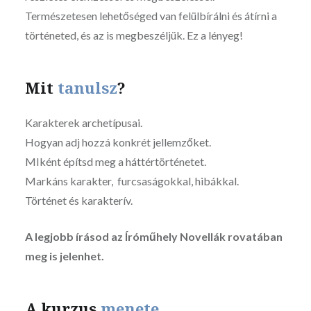
Természetesen lehetőséged van felülbírálni és átírni a
történeted, és az is megbeszéljük. Ez a lényeg!
Mit
tanulsz
?
Karakterek archetípusai.
Hogyan adj hozzá konkrét jellemzőket.
MIként építsd meg a háttértörténetet.
Markáns karakter, furcsaságokkal, hibákkal.
Történet és karakterív.
A legjobb írásod az Íróműhely Novellák rovatában
meg is jelenhet.
A kurzus
menete