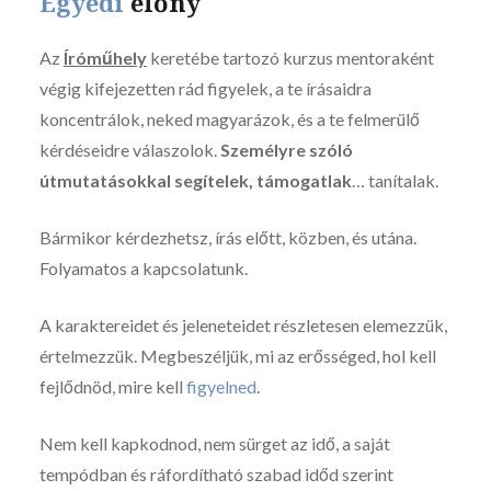
Egyedi
előny
Az
Íróműhely
keretébe tartozó kurzus mentoraként
végig kifejezetten rád figyelek, a te írásaidra
koncentrálok, neked magyarázok, és a te felmerülő
kérdéseidre válaszolok.
Személyre szóló
útmutatásokkal segítelek, támogatlak
… tanítalak.
Bármikor kérdezhetsz, írás előtt, közben, és utána.
Folyamatos a kapcsolatunk.
A karaktereidet és jeleneteidet részletesen elemezzük,
értelmezzük. Megbeszéljük, mi az erősséged, hol kell
fejlődnöd, mire kell
figyelned
.
Nem kell kapkodnod, nem sürget az idő, a saját
tempódban és ráfordítható szabad időd szerint