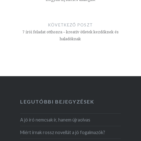
KÖVETKEZŐ POSZT
7 írói feladat otthonra – kreatív ötletek kezdőknek és
haladóknak
LEGUTÓBBI BEJEGYZÉSEK
A jó író nemcsak ír, hanem újraolvas
Miért írnak rossz novellát a jó fogalmazók?