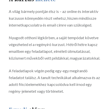
A világ bármely pontján élsz is – az online és interaktív
kurzuson könnyedén részt vehetsz, hiszen mindössze
internetkapcsolatra és email címre van szükséged.
Nyugodt otthoni légkörben, a saját tempódat követve
végezheted el a regényíró kurzust. Hétről hétre kapsz
emailben egy feladatlapot, elméleti útmutatással,
közismert művekből vett példákkal, magyarázatokkal.
A feladatlapok végén pedig egy-egy megírandó
feladatot találsz. A tanult technikákat alkalmazva és az
adott fikcióelemekhez kapcsolódva kell írnod egy
regény-jelenetet vagy történetet.