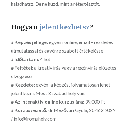
haladhatsz. De ne húzd, mint a rétestésztát.
Hogyan
jelentkezhetsz
?
# Képzés jellege:
egyéni, online, email – részletes
útmutatással és egyénre szabott értékeléssel
# Időtartam:
4 hét
# Feltétel:
a kreatív írás vagy a regényírás előzetes
elvégzése
# Kezdete:
egyéni a képzés, folyamatosan lehet
jelentkezni. Most 3 szabad hely van.
# Az interaktív online kurzus ára:
39.000 Ft
# Kurzusvezető:
dr Mezővári Gyula, 20 462 9029
/
info@iromuhely.com